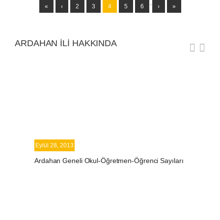
«
‹
2
3
4
5
6
'
›
»
ARDAHAN İLI HAKKINDA
Eylül 28, 2013
Ardahan Geneli Okul-Öğretmen-Öğrenci Sayıları